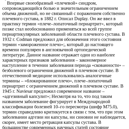
Впервые своеобразный «плечевой» синдром,
сопровождающийся болью и значительным ограничением
объема движений, но не связанный с поражением собственно
плечевого сустава, в 1882 г. Описал Duрlay. Он же ввел в
практику термин «плече–лопаточный периартрит», который
позже стал необоснованно применяться ко всей группе
периартикулярных заболеваний области плечевого сустава. В
1932 г. Codman предложил для обозначения этого состояния
термин «замороженное плечо»;, который до настоящего
времени популярен в англоязычной ортопедической
литературе. Данное название отражает один из наиболее
характерных признаков заболевания – закономерное
наступление в течении заболевания периода «скованности» –
безболевого ограничения движений в плечевом суставе. В
отечественной медицине использовались аналогичные
термины – «блокированное плечо», плече–лопаточный
периартрит с ограничением движений в плечевом суставе. В
1945 г. Naviesar предложил современное название –
«адгезивный капсулит»; Несмотря на то, что под таким
названием заболевание фигурирует в Международной
классификации болезней 10–го пересмотра (шифр М75.0),
термин справедливо критикуется в связи с тем, что при этом
заболевании адгезии ни капсулы, ни синовии не наблюдается,
скорее, имеет место ретракция капсулы сустава. В
большинстве современных научных статей состояние