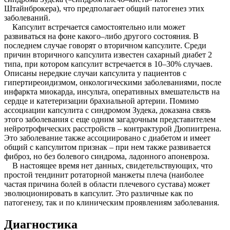
Штайнброкера), что предполагает общий патогенез этих
заболеваний.
Капсулит встречается самостоятельно или может
развиваться на фоне какого–либо другого состояния. В
последнем случае говорят о вторичном капсулите. Среди
причин вторичного капсулита известен сахарный диабет 2
типа, при котором капсулит встречается в 10–30% случаев.
Описаны нередкие случаи капсулита у пациентов с
гипертиреоидизмом, онкологическими заболеваниями, после
инфаркта миокарда, инсульта, оперативных вмешательств на
сердце и катетеризации брахиальной артерии. Помимо
ассоциации капсулита с синдромом Зудека, доказана связь
этого заболевания с еще одним загадочным представителем
нейротрофических расстройств – контрактурой Дюпиитрена.
Это заболевание также ассоциировано с диабетом и имеет
общий с капсулитом признак – при нем также развивается
фиброз, но без болевого синдрома, ладонного апоневроза.
В настоящее время нет данных, свидетельствующих, что
простой тендинит ротаторной манжеты плеча (наиболее
частая причина болей в области плечевого сустава) может
эволюционировать в капсулит. Это различные как по
патогенезу, так и по клиническим проявлениям заболевания.
Диагностика