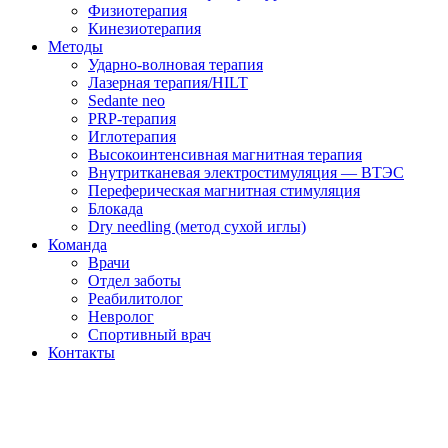
Физиотерапия
Кинезиотерапия
Методы
Ударно-волновая терапия
Лазерная терапия/HILT
Sedante neo
PRP-терапия
Иглотерапия
Высокоинтенсивная магнитная терапия
Внутритканевая электростимуляция — ВТЭС
Переферическая магнитная стимуляция
Блокада
Dry needling (метод сухой иглы)
Команда
Врачи
Отдел заботы
Реабилитолог
Невролог
Спортивный врач
Контакты