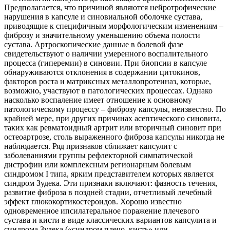
Предполагается, что причиной являются нейротрофические
нарушения в капсуле и синовиальной оболочке сустава,
приводящие к специфичным морфологическим изменениям –
фиброзу и значительному уменьшению объема полости
сустава. Артроскопические данные в болевой фазе
свидетельствуют о наличии умеренного воспалительного
процесса (гиперемии) в синовии. При биопсии в капсуле
обнаруживаются отклонения в содержании цитокинов,
факторов роста и матриксных металлопротеиназ, которые,
возможно, участвуют в патологических процессах. Однако
насколько воспаление имеет отношение к основному
патологическому процессу – фиброзу капсулы, неизвестно. По
крайней мере, при других причинах асептического синовита,
таких как ревматоидный артрит или вторичный синовит при
остеоартрозе, столь выраженного фиброза капсулы никогда не
наблюдается. Ряд признаков сближает капсулит с
заболеваниями группы рефлекторной симпатической
дистрофии или комплексным регионарным болевым
синдромом I типа, ярким представителем которых является
синдром Зудека. Эти признаки включают: фазность течения,
развитие фиброза в поздней стадии, отчетливый лечебный
эффект глюкокортикостероидов. Хорошо известно
одновременное ипсилатеральное поражение плечевого
сустава и кисти в виде классических вариантов капсулита и
синдрома Зудека («синдром плечо–кисть» или