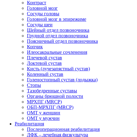
Контраст
Головной мозг
Сосуды головы
Головной мозг в эпирежиме
Сосуды шеи
Шейный отдел позвоночника
Грудной отдел позвоночника
Поясничный отдел позвоночника
Копчик
Илеосакральные сочленения
Плечевой сустав
Локтевой сустав
Кисть (лучезапястный сустав)
Коленный сустав
Голеностопный сустав (лодыжка)
Стопы
Тазобедренные суставы
Органы брюшной полости
МРХПГ (MRCP)
ОБП-МРХПГ (MRCP)
ОМТ у женщин
ОМТ у мужчин
Реабилитация
Послеоперационная реабилитация
ЛФК – лечебная физкультура