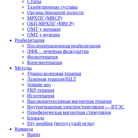
Стопы
Тазобедренные суставы
Органы брюшной полости
МРХПГ (MRCP)
ОБП-МРХПГ (MRCP)
ОМТ у женщин
ОМТ у мужчин
Реабилитация
Послеоперационная реабилитация
ЛФК – лечебная физкультура
Физиотерапия
Кинезиотерапия
Методы
Ударно-волновая терапия
Лазерная терапия/HILT
Sedante neo
PRP-терапия
Иглотерапия
Высокоинтенсивная магнитная терапия
Внутритканевая электростимуляция — ВТЭС
Переферическая магнитная стимуляция
Блокада
Dry needling (метод сухой иглы)
Команда
Врачи