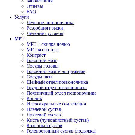
Заболевания
Отзывы
FAQ
Услуги
Лечение позвоночника
Резорбция грыжи
Лечение суставов
МРТ
МРТ – скидка ночью
МРТ всего тела
Контраст
Головной мозг
Сосуды головы
Головной мозг в эпирежиме
Сосуды шеи
Шейный отдел позвоночника
Грудной отдел позвоночника
Поясничный отдел позвоночника
Копчик
Илеосакральные сочленения
Плечевой сустав
Локтевой сустав
Кисть (лучезапястный сустав)
Коленный сустав
Голеностопный сустав (лодыжка)