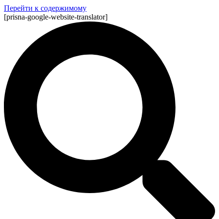
Перейти к содержимому
[prisna-google-website-translator]