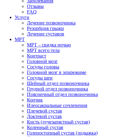
Заболевания
Отзывы
FAQ
Услуги
Лечение позвоночника
Резорбция грыжи
Лечение суставов
МРТ
МРТ – скидка ночью
МРТ всего тела
Контраст
Головной мозг
Сосуды головы
Головной мозг в эпирежиме
Сосуды шеи
Шейный отдел позвоночника
Грудной отдел позвоночника
Поясничный отдел позвоночника
Копчик
Илеосакральные сочленения
Плечевой сустав
Локтевой сустав
Кисть (лучезапястный сустав)
Коленный сустав
Голеностопный сустав (лодыжка)