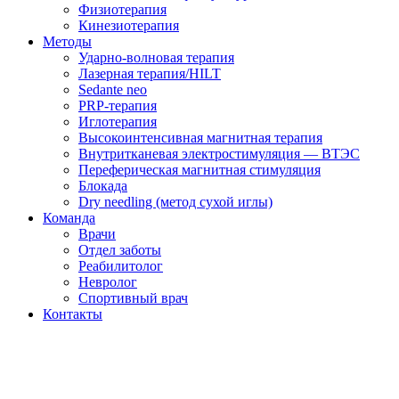
Физиотерапия
Кинезиотерапия
Методы
Ударно-волновая терапия
Лазерная терапия/HILT
Sedante neo
PRP-терапия
Иглотерапия
Высокоинтенсивная магнитная терапия
Внутритканевая электростимуляция — ВТЭС
Переферическая магнитная стимуляция
Блокада
Dry needling (метод сухой иглы)
Команда
Врачи
Отдел заботы
Реабилитолог
Невролог
Спортивный врач
Контакты