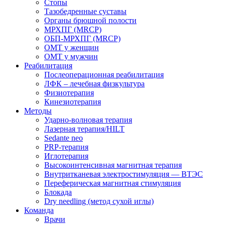
Стопы
Тазобедренные суставы
Органы брюшной полости
МРХПГ (MRCP)
ОБП-МРХПГ (MRCP)
ОМТ у женщин
ОМТ у мужчин
Реабилитация
Послеоперационная реабилитация
ЛФК – лечебная физкультура
Физиотерапия
Кинезиотерапия
Методы
Ударно-волновая терапия
Лазерная терапия/HILT
Sedante neo
PRP-терапия
Иглотерапия
Высокоинтенсивная магнитная терапия
Внутритканевая электростимуляция — ВТЭС
Переферическая магнитная стимуляция
Блокада
Dry needling (метод сухой иглы)
Команда
Врачи