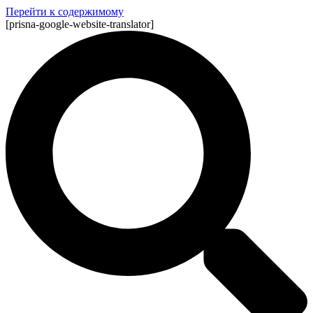
Перейти к содержимому
[prisna-google-website-translator]