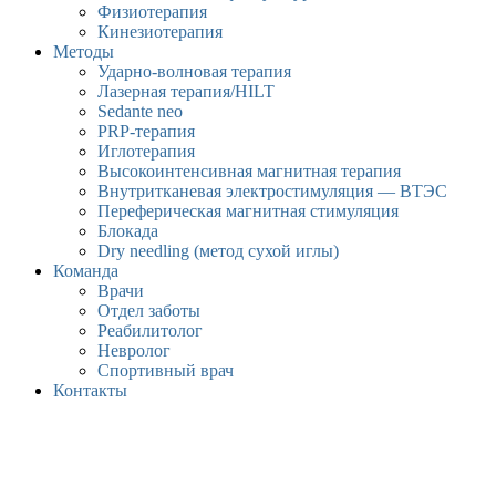
Физиотерапия
Кинезиотерапия
Методы
Ударно-волновая терапия
Лазерная терапия/HILT
Sedante neo
PRP-терапия
Иглотерапия
Высокоинтенсивная магнитная терапия
Внутритканевая электростимуляция — ВТЭС
Переферическая магнитная стимуляция
Блокада
Dry needling (метод сухой иглы)
Команда
Врачи
Отдел заботы
Реабилитолог
Невролог
Спортивный врач
Контакты