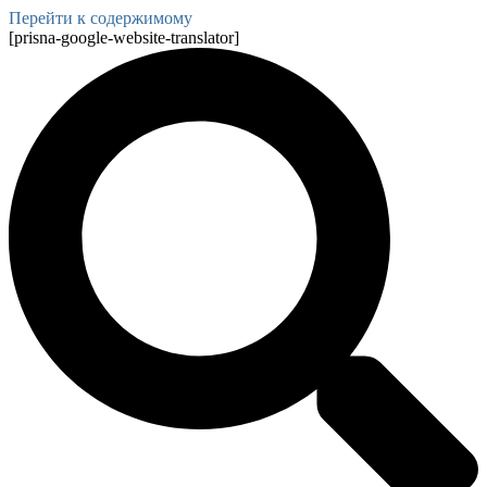
Перейти к содержимому
[prisna-google-website-translator]