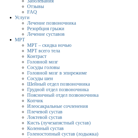
Заболевания
Отзывы
FAQ
Услуги
Лечение позвоночника
Резорбция грыжи
Лечение суставов
МРТ
МРТ – скидка ночью
МРТ всего тела
Контраст
Головной мозг
Сосуды головы
Головной мозг в эпирежиме
Сосуды шеи
Шейный отдел позвоночника
Грудной отдел позвоночника
Поясничный отдел позвоночника
Копчик
Илеосакральные сочленения
Плечевой сустав
Локтевой сустав
Кисть (лучезапястный сустав)
Коленный сустав
Голеностопный сустав (лодыжка)