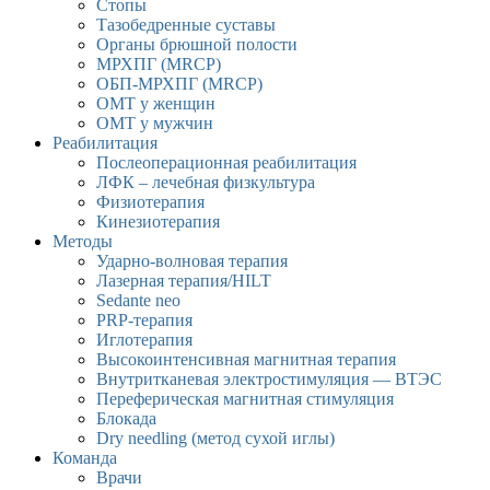
Стопы
Тазобедренные суставы
Органы брюшной полости
МРХПГ (MRCP)
ОБП-МРХПГ (MRCP)
ОМТ у женщин
ОМТ у мужчин
Реабилитация
Послеоперационная реабилитация
ЛФК – лечебная физкультура
Физиотерапия
Кинезиотерапия
Методы
Ударно-волновая терапия
Лазерная терапия/HILT
Sedante neo
PRP-терапия
Иглотерапия
Высокоинтенсивная магнитная терапия
Внутритканевая электростимуляция — ВТЭС
Переферическая магнитная стимуляция
Блокада
Dry needling (метод сухой иглы)
Команда
Врачи