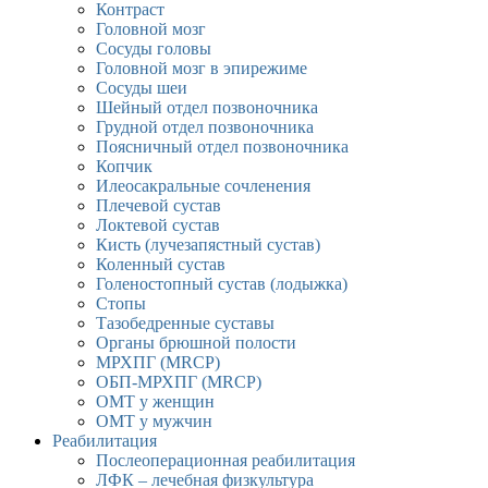
Контраст
Головной мозг
Сосуды головы
Головной мозг в эпирежиме
Сосуды шеи
Шейный отдел позвоночника
Грудной отдел позвоночника
Поясничный отдел позвоночника
Копчик
Илеосакральные сочленения
Плечевой сустав
Локтевой сустав
Кисть (лучезапястный сустав)
Коленный сустав
Голеностопный сустав (лодыжка)
Стопы
Тазобедренные суставы
Органы брюшной полости
МРХПГ (MRCP)
ОБП-МРХПГ (MRCP)
ОМТ у женщин
ОМТ у мужчин
Реабилитация
Послеоперационная реабилитация
ЛФК – лечебная физкультура