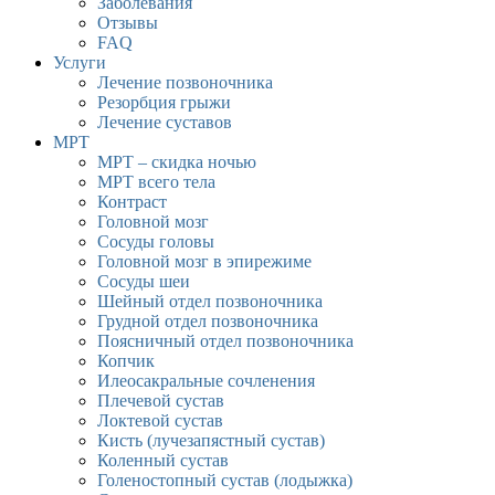
Заболевания
Отзывы
FAQ
Услуги
Лечение позвоночника
Резорбция грыжи
Лечение суставов
МРТ
МРТ – скидка ночью
МРТ всего тела
Контраст
Головной мозг
Сосуды головы
Головной мозг в эпирежиме
Сосуды шеи
Шейный отдел позвоночника
Грудной отдел позвоночника
Поясничный отдел позвоночника
Копчик
Илеосакральные сочленения
Плечевой сустав
Локтевой сустав
Кисть (лучезапястный сустав)
Коленный сустав
Голеностопный сустав (лодыжка)