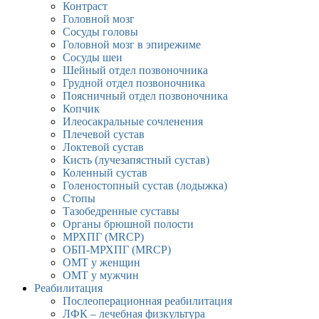
Контраст
Головной мозг
Сосуды головы
Головной мозг в эпирежиме
Сосуды шеи
Шейный отдел позвоночника
Грудной отдел позвоночника
Поясничный отдел позвоночника
Копчик
Илеосакральные сочленения
Плечевой сустав
Локтевой сустав
Кисть (лучезапястный сустав)
Коленный сустав
Голеностопный сустав (лодыжка)
Стопы
Тазобедренные суставы
Органы брюшной полости
МРХПГ (MRCP)
ОБП-МРХПГ (MRCP)
ОМТ у женщин
ОМТ у мужчин
Реабилитация
Послеоперационная реабилитация
ЛФК – лечебная физкультура