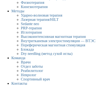
Физиотерапия
Кинезиотерапия
Методы
Ударно-волновая терапия
Лазерная терапия/HILT
Sedante neo
PRP-терапия
Иглотерапия
Высокоинтенсивная магнитная терапия
Внутритканевая электростимуляция — ВТЭС
Переферическая магнитная стимуляция
Блокада
Dry needling (метод сухой иглы)
Команда
Врачи
Отдел заботы
Реабилитолог
Невролог
Спортивный врач
Контакты