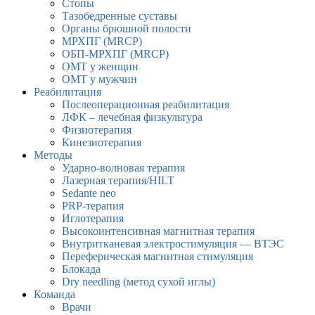
Стопы
Тазобедренные суставы
Органы брюшной полости
МРХПГ (MRCP)
ОБП-МРХПГ (MRCP)
ОМТ у женщин
ОМТ у мужчин
Реабилитация
Послеоперационная реабилитация
ЛФК – лечебная физкультура
Физиотерапия
Кинезиотерапия
Методы
Ударно-волновая терапия
Лазерная терапия/HILT
Sedante neo
PRP-терапия
Иглотерапия
Высокоинтенсивная магнитная терапия
Внутритканевая электростимуляция — ВТЭС
Переферическая магнитная стимуляция
Блокада
Dry needling (метод сухой иглы)
Команда
Врачи