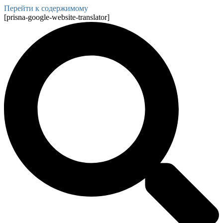
Перейти к содержимому
[prisna-google-website-translator]