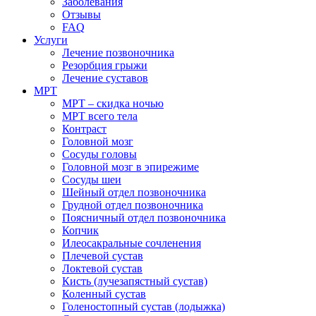
Заболевания
Отзывы
FAQ
Услуги
Лечение позвоночника
Резорбция грыжи
Лечение суставов
МРТ
МРТ – скидка ночью
МРТ всего тела
Контраст
Головной мозг
Сосуды головы
Головной мозг в эпирежиме
Сосуды шеи
Шейный отдел позвоночника
Грудной отдел позвоночника
Поясничный отдел позвоночника
Копчик
Илеосакральные сочленения
Плечевой сустав
Локтевой сустав
Кисть (лучезапястный сустав)
Коленный сустав
Голеностопный сустав (лодыжка)