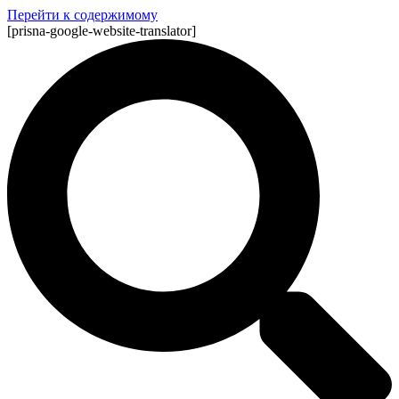
Перейти к содержимому
[prisna-google-website-translator]