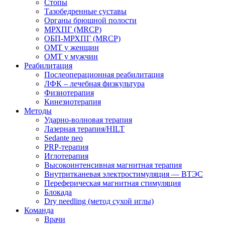
Стопы
Тазобедренные суставы
Органы брюшной полости
МРХПГ (MRCP)
ОБП-МРХПГ (MRCP)
ОМТ у женщин
ОМТ у мужчин
Реабилитация
Послеоперационная реабилитация
ЛФК – лечебная физкультура
Физиотерапия
Кинезиотерапия
Методы
Ударно-волновая терапия
Лазерная терапия/HILT
Sedante neo
PRP-терапия
Иглотерапия
Высокоинтенсивная магнитная терапия
Внутритканевая электростимуляция — ВТЭС
Переферическая магнитная стимуляция
Блокада
Dry needling (метод сухой иглы)
Команда
Врачи