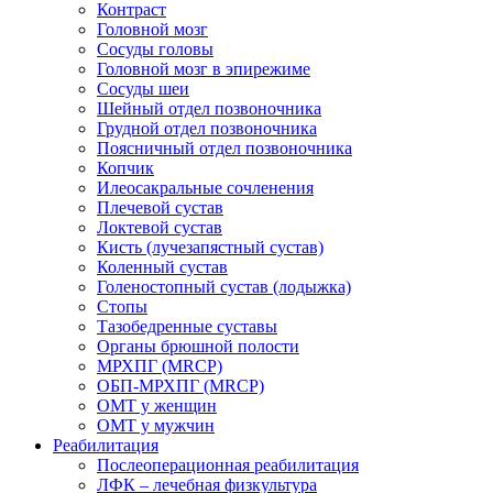
Контраст
Головной мозг
Сосуды головы
Головной мозг в эпирежиме
Сосуды шеи
Шейный отдел позвоночника
Грудной отдел позвоночника
Поясничный отдел позвоночника
Копчик
Илеосакральные сочленения
Плечевой сустав
Локтевой сустав
Кисть (лучезапястный сустав)
Коленный сустав
Голеностопный сустав (лодыжка)
Стопы
Тазобедренные суставы
Органы брюшной полости
МРХПГ (MRCP)
ОБП-МРХПГ (MRCP)
ОМТ у женщин
ОМТ у мужчин
Реабилитация
Послеоперационная реабилитация
ЛФК – лечебная физкультура