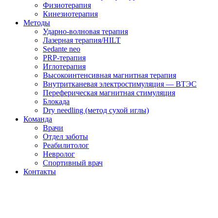
Физиотерапия
Кинезиотерапия
Методы
Ударно-волновая терапия
Лазерная терапия/HILT
Sedante neo
PRP-терапия
Иглотерапия
Высокоинтенсивная магнитная терапия
Внутритканевая электростимуляция — ВТЭС
Переферическая магнитная стимуляция
Блокада
Dry needling (метод сухой иглы)
Команда
Врачи
Отдел заботы
Реабилитолог
Невролог
Спортивный врач
Контакты