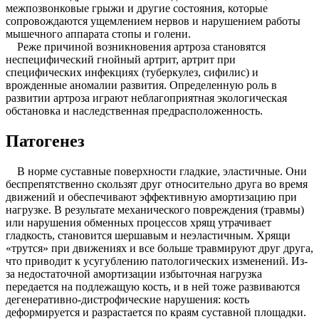
межпозвонковые грыжи и другие состояния, которые
сопровождаются ущемлением нервов и нарушением работы
мышечного аппарата стопы и голени.
Реже причиной возникновения артроза становятся
неспецифический гнойный артрит, артрит при
специфических инфекциях (туберкулез, сифилис) и
врожденные аномалии развития. Определенную роль в
развитии артроза играют неблагоприятная экологическая
обстановка и наследственная предрасположенность.
Патогенез
В норме суставные поверхности гладкие, эластичные. Они
беспрепятственно скользят друг относительно друга во время
движений и обеспечивают эффективную амортизацию при
нагрузке. В результате механического повреждения (травмы)
или нарушения обменных процессов хрящ утрачивает
гладкость, становится шершавым и неэластичным. Хрящи
«трутся» при движениях и все больше травмируют друг друга,
что приводит к усугублению патологических изменений. Из-
за недостаточной амортизации избыточная нагрузка
передается на подлежащую кость, и в ней тоже развиваются
дегенеративно-дистрофические нарушения: кость
деформируется и разрастается по краям суставной площадки.