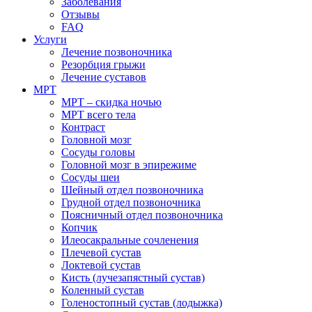
Заболевания
Отзывы
FAQ
Услуги
Лечение позвоночника
Резорбция грыжи
Лечение суставов
МРТ
МРТ – скидка ночью
МРТ всего тела
Контраст
Головной мозг
Сосуды головы
Головной мозг в эпирежиме
Сосуды шеи
Шейный отдел позвоночника
Грудной отдел позвоночника
Поясничный отдел позвоночника
Копчик
Илеосакральные сочленения
Плечевой сустав
Локтевой сустав
Кисть (лучезапястный сустав)
Коленный сустав
Голеностопный сустав (лодыжка)