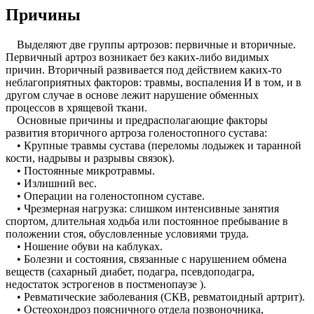
Причины
Выделяют две группы артрозов: первичные и вторичные.
Первичный артроз возникает без каких-либо видимых
причин. Вторичный развивается под действием каких-то
неблагоприятных факторов: травмы, воспаления И в том, и в
другом случае в основе лежит нарушение обменных
процессов в хрящевой ткани.
Основные причины и предрасполагающие факторы
развития вторичного артроза голеностопного сустава:
• Крупные травмы сустава (переломы лодыжек и таранной
кости, надрывы и разрывы связок).
• Постоянные микротравмы.
• Излишний вес.
• Операции на голеностопном суставе.
• Чрезмерная нагрузка: слишком интенсивные занятия
спортом, длительная ходьба или постоянное пребывание в
положении стоя, обусловленные условиями труда.
• Ношение обуви на каблуках.
• Болезни и состояния, связанные с нарушением обмена
веществ (сахарный диабет, подагра, псевдоподагра,
недостаток эстрогенов в постменопаузе ).
• Ревматические заболевания (СКВ, ревматоидный артрит).
• Остеохондроз поясничного отдела позвоночника,