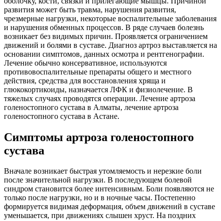
оболочку, кости, связки и прилегающие мышцы. Причиной
развития может быть травма, нарушения развития,
чрезмерные нагрузки, некоторые воспалительные заболевания
и нарушения обменных процессов. В ряде случаев болезнь
возникает без видимых причин. Проявляется ограничением
движений и болями в суставе. Диагноз артроз выставляется на
основании симптомов, данных осмотра и рентгенографии.
Лечение обычно консервативное, используются
противовоспалительные препараты общего и местного
действия, средства для восстановления хряща и
глюкокортикоиды, назначается ЛФК и физиолечение. В
тяжелых случаях проводятся операции. Лечение артроза
голеностопного сустава в Алматы, лечение артроза
голеностопного сустава в Астане.
Симптомы артроза голеностопного
сустава
Вначале возникает быстрая утомляемость и нерезкие боли
после значительной нагрузки. В последующем болевой
синдром становится более интенсивным. Боли появляются не
только после нагрузки, но и в ночные часы. Постепенно
формируется видимая деформация, объем движений в суставе
уменьшается, при движениях слышен хруст. На поздних