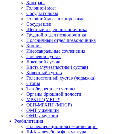
Контраст
Головной мозг
Сосуды головы
Головной мозг в эпирежиме
Сосуды шеи
Шейный отдел позвоночника
Грудной отдел позвоночника
Поясничный отдел позвоночника
Копчик
Илеосакральные сочленения
Плечевой сустав
Локтевой сустав
Кисть (лучезапястный сустав)
Коленный сустав
Голеностопный сустав (лодыжка)
Стопы
Тазобедренные суставы
Органы брюшной полости
МРХПГ (MRCP)
ОБП-МРХПГ (MRCP)
ОМТ у женщин
ОМТ у мужчин
Реабилитация
Послеоперационная реабилитация
ЛФК – лечебная физкультура