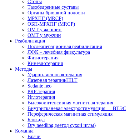
Стопы
Тазобедренные суставы
Органы брюшной полости
МРХПГ (MRCP)
ОБП-МРХПГ (MRCP)
ОМТ у женщин
ОМТ у мужчин
Реабилитация
Послеоперационная реабилитация
ЛФК – лечебная физкультура
Физиотерапия
Кинезиотерапия
Методы
Ударно-волновая терапия
Лазерная терапия/HILT
Sedante neo
PRP-терапия
Иглотерапия
Высокоинтенсивная магнитная терапия
Внутритканевая электростимуляция — ВТЭС
Переферическая магнитная стимуляция
Блокада
Dry needling (метод сухой иглы)
Команда
Врачи