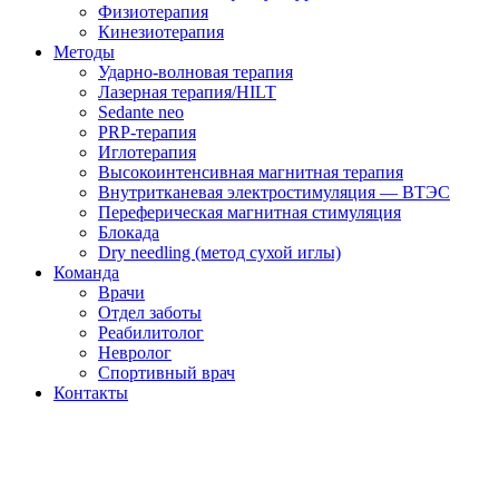
Физиотерапия
Кинезиотерапия
Методы
Ударно-волновая терапия
Лазерная терапия/HILT
Sedante neo
PRP-терапия
Иглотерапия
Высокоинтенсивная магнитная терапия
Внутритканевая электростимуляция — ВТЭС
Переферическая магнитная стимуляция
Блокада
Dry needling (метод сухой иглы)
Команда
Врачи
Отдел заботы
Реабилитолог
Невролог
Спортивный врач
Контакты