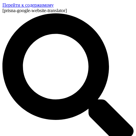
Перейти к содержимому
[prisna-google-website-translator]