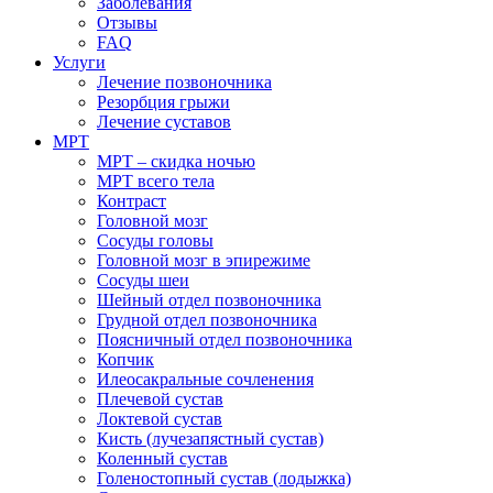
Заболевания
Отзывы
FAQ
Услуги
Лечение позвоночника
Резорбция грыжи
Лечение суставов
МРТ
МРТ – скидка ночью
МРТ всего тела
Контраст
Головной мозг
Сосуды головы
Головной мозг в эпирежиме
Сосуды шеи
Шейный отдел позвоночника
Грудной отдел позвоночника
Поясничный отдел позвоночника
Копчик
Илеосакральные сочленения
Плечевой сустав
Локтевой сустав
Кисть (лучезапястный сустав)
Коленный сустав
Голеностопный сустав (лодыжка)