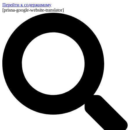
Перейти к содержимому
[prisna-google-website-translator]