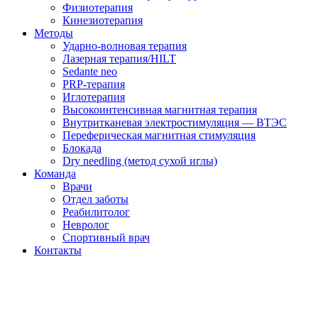
Физиотерапия
Кинезиотерапия
Методы
Ударно-волновая терапия
Лазерная терапия/HILT
Sedante neo
PRP-терапия
Иглотерапия
Высокоинтенсивная магнитная терапия
Внутритканевая электростимуляция — ВТЭС
Переферическая магнитная стимуляция
Блокада
Dry needling (метод сухой иглы)
Команда
Врачи
Отдел заботы
Реабилитолог
Невролог
Спортивный врач
Контакты