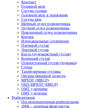
Контраст
Головной мозг
Сосуды головы
Головной мозг в эпирежиме
Сосуды шеи
Шейный отдел позвоночника
Грудной отдел позвоночника
Поясничный отдел позвоночника
Копчик
Илеосакральные сочленения
Плечевой сустав
Локтевой сустав
Кисть (лучезапястный сустав)
Коленный сустав
Голеностопный сустав (лодыжка)
Стопы
Тазобедренные суставы
Органы брюшной полости
МРХПГ (MRCP)
ОБП-МРХПГ (MRCP)
ОМТ у женщин
ОМТ у мужчин
Реабилитация
Послеоперационная реабилитация
ЛФК – лечебная физкультура