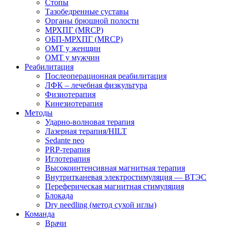
Стопы
Тазобедренные суставы
Органы брюшной полости
МРХПГ (MRCP)
ОБП-МРХПГ (MRCP)
ОМТ у женщин
ОМТ у мужчин
Реабилитация
Послеоперационная реабилитация
ЛФК – лечебная физкультура
Физиотерапия
Кинезиотерапия
Методы
Ударно-волновая терапия
Лазерная терапия/HILT
Sedante neo
PRP-терапия
Иглотерапия
Высокоинтенсивная магнитная терапия
Внутритканевая электростимуляция — ВТЭС
Переферическая магнитная стимуляция
Блокада
Dry needling (метод сухой иглы)
Команда
Врачи