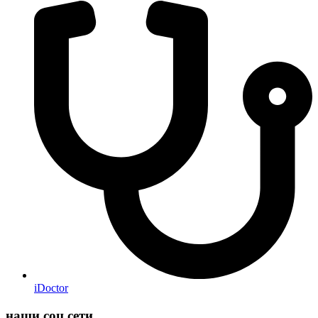
iDoctor
наши соц сети