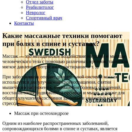
Отдел заботы
Реабилитолог
Невролог
Спортивный врач
Контакты
Какие массажные техники помогают
при болях в спине и суставах?
Массаж — это методическое воздействие на ткани и мышцы
человеческого тела с помощью различных приемов, таких как
мягкое давление, потрясание, растирание и т. д.
При заболеваниях опорно-двигательной системы массаж
используется для улучшения кровообращения, снятия
мышечного напряжения, уменьшения болевых ощущений,
восстановления подвижности суставов и мышц, а также для
общего улучшения состояния здоровья и снижения уровня
стресса.
Массаж при остеохондрозе
Одним из наиболее распространенных заболеваний,
сопровождающихся болями в спине и суставах, является