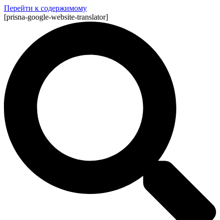
Перейти к содержимому
[prisna-google-website-translator]