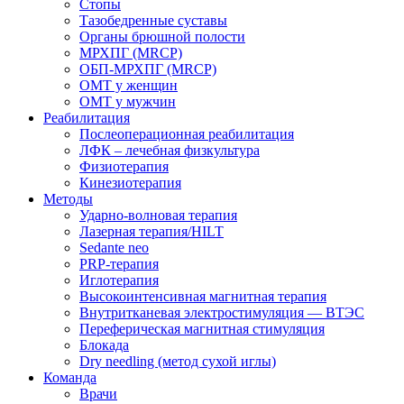
Стопы
Тазобедренные суставы
Органы брюшной полости
МРХПГ (MRCP)
ОБП-МРХПГ (MRCP)
ОМТ у женщин
ОМТ у мужчин
Реабилитация
Послеоперационная реабилитация
ЛФК – лечебная физкультура
Физиотерапия
Кинезиотерапия
Методы
Ударно-волновая терапия
Лазерная терапия/HILT
Sedante neo
PRP-терапия
Иглотерапия
Высокоинтенсивная магнитная терапия
Внутритканевая электростимуляция — ВТЭС
Переферическая магнитная стимуляция
Блокада
Dry needling (метод сухой иглы)
Команда
Врачи