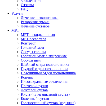
Заболевания
Отзывы
FAQ
Услуги
Лечение позвоночника
Резорбция грыжи
Лечение суставов
МРТ
МРТ – скидка ночью
МРТ всего тела
Контраст
Головной мозг
Сосуды головы
Головной мозг в эпирежиме
Сосуды шеи
Шейный отдел позвоночника
Грудной отдел позвоночника
Поясничный отдел позвоночника
Копчик
Илеосакральные сочленения
Плечевой сустав
Локтевой сустав
Кисть (лучезапястный сустав)
Коленный сустав
Голеностопный сустав (лодыжка)