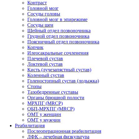
Контраст
Головной мозг
Сосуды головы
Головной мозг в эпирежиме
Сосуды шеи
Шейный отдел позвоночника
Грудной отдел позвоночника
Поясничный отдел позвоночника
Копчик
Илеосакральные сочленения
Плечевой сустав
Локтевой сустав
Кисть (лучезапястный сустав)
Коленный сустав
Голеностопный сустав (лодыжка)
Стопы
Тазобедренные суставы
Органы брюшной полости
МРХПГ (MRCP)
ОБП-МРХПГ (MRCP)
ОМТ у женщин
ОМТ у мужчин
Реабилитация
Послеоперационная реабилитация
ЛФК – лечебная физкультура