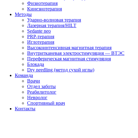
Физиотерапия
Кинезиотерапия
Методы
Ударно-волновая терапия
Лазерная терапия/HILT
Sedante neo
PRP-терапия
Иглотерапия
Высокоинтенсивная магнитная терапия
Внутритканевая электростимуляция — ВТЭС
Переферическая магнитная стимуляция
Блокада
Dry needling (метод сухой иглы)
Команда
Врачи
Отдел заботы
Реабилитолог
Невролог
Спортивный врач
Контакты