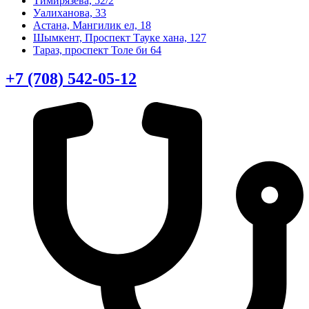
Тимирязева, 52/2
Уалиханова, 33
Астана, Мангилик ел, 18
Шымкент, Проспект Тауке хана, 127
Тараз, проспект Толе би 64
+7 (708) 542-05-12