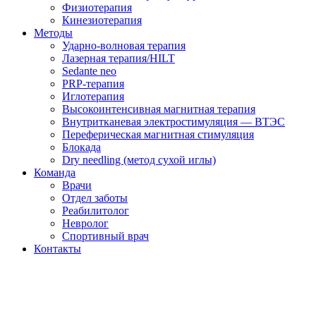
Физиотерапия
Кинезиотерапия
Методы
Ударно-волновая терапия
Лазерная терапия/HILT
Sedante neo
PRP-терапия
Иглотерапия
Высокоинтенсивная магнитная терапия
Внутритканевая электростимуляция — ВТЭС
Переферическая магнитная стимуляция
Блокада
Dry needling (метод сухой иглы)
Команда
Врачи
Отдел заботы
Реабилитолог
Невролог
Спортивный врач
Контакты