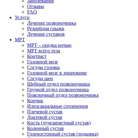
Заболевания
Отзывы
FAQ
Услуги
Лечение позвоночника
Резорбция грыжи
Лечение суставов
МРТ
МРТ – скидка ночью
МРТ всего тела
Контраст
Головной мозг
Сосуды головы
Головной мозг в эпирежиме
Сосуды шеи
Шейный отдел позвоночника
Грудной отдел позвоночника
Поясничный отдел позвоночника
Копчик
Илеосакральные сочленения
Плечевой сустав
Локтевой сустав
Кисть (лучезапястный сустав)
Коленный сустав
Голеностопный сустав (лодыжка)