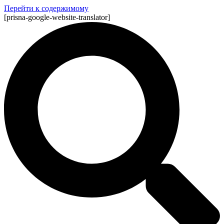
Перейти к содержимому
[prisna-google-website-translator]