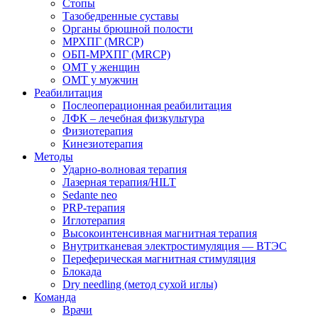
Стопы
Тазобедренные суставы
Органы брюшной полости
МРХПГ (MRCP)
ОБП-МРХПГ (MRCP)
ОМТ у женщин
ОМТ у мужчин
Реабилитация
Послеоперационная реабилитация
ЛФК – лечебная физкультура
Физиотерапия
Кинезиотерапия
Методы
Ударно-волновая терапия
Лазерная терапия/HILT
Sedante neo
PRP-терапия
Иглотерапия
Высокоинтенсивная магнитная терапия
Внутритканевая электростимуляция — ВТЭС
Переферическая магнитная стимуляция
Блокада
Dry needling (метод сухой иглы)
Команда
Врачи