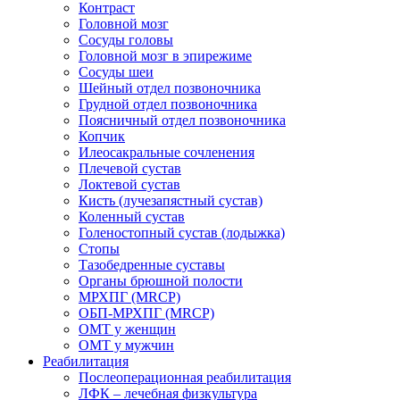
Контраст
Головной мозг
Сосуды головы
Головной мозг в эпирежиме
Сосуды шеи
Шейный отдел позвоночника
Грудной отдел позвоночника
Поясничный отдел позвоночника
Копчик
Илеосакральные сочленения
Плечевой сустав
Локтевой сустав
Кисть (лучезапястный сустав)
Коленный сустав
Голеностопный сустав (лодыжка)
Стопы
Тазобедренные суставы
Органы брюшной полости
МРХПГ (MRCP)
ОБП-МРХПГ (MRCP)
ОМТ у женщин
ОМТ у мужчин
Реабилитация
Послеоперационная реабилитация
ЛФК – лечебная физкультура