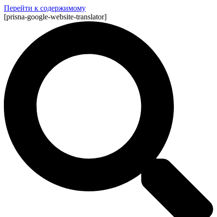
Перейти к содержимому
[prisna-google-website-translator]