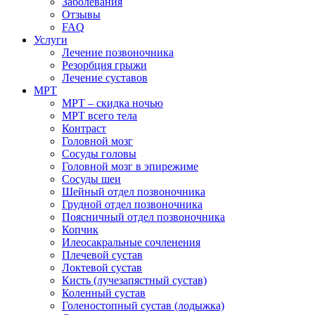
Заболевания
Отзывы
FAQ
Услуги
Лечение позвоночника
Резорбция грыжи
Лечение суставов
МРТ
МРТ – скидка ночью
МРТ всего тела
Контраст
Головной мозг
Сосуды головы
Головной мозг в эпирежиме
Сосуды шеи
Шейный отдел позвоночника
Грудной отдел позвоночника
Поясничный отдел позвоночника
Копчик
Илеосакральные сочленения
Плечевой сустав
Локтевой сустав
Кисть (лучезапястный сустав)
Коленный сустав
Голеностопный сустав (лодыжка)