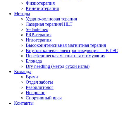
Физиотерапия
Кинезиотерапия
Методы
Ударно-волновая терапия
Лазерная терапия/HILT
Sedante neo
PRP-терапия
Иглотерапия
Высокоинтенсивная магнитная терапия
Внутритканевая электростимуляция — ВТЭС
Переферическая магнитная стимуляция
Блокада
Dry needling (метод сухой иглы)
Команда
Врачи
Отдел заботы
Реабилитолог
Невролог
Спортивный врач
Контакты