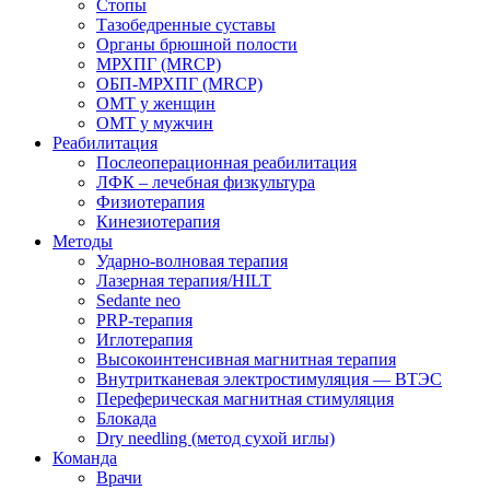
Стопы
Тазобедренные суставы
Органы брюшной полости
МРХПГ (MRCP)
ОБП-МРХПГ (MRCP)
ОМТ у женщин
ОМТ у мужчин
Реабилитация
Послеоперационная реабилитация
ЛФК – лечебная физкультура
Физиотерапия
Кинезиотерапия
Методы
Ударно-волновая терапия
Лазерная терапия/HILT
Sedante neo
PRP-терапия
Иглотерапия
Высокоинтенсивная магнитная терапия
Внутритканевая электростимуляция — ВТЭС
Переферическая магнитная стимуляция
Блокада
Dry needling (метод сухой иглы)
Команда
Врачи