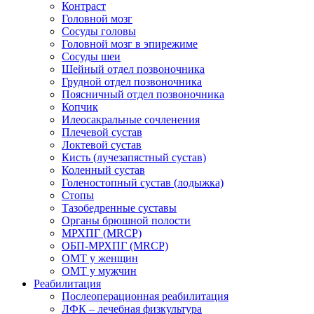
Контраст
Головной мозг
Сосуды головы
Головной мозг в эпирежиме
Сосуды шеи
Шейный отдел позвоночника
Грудной отдел позвоночника
Поясничный отдел позвоночника
Копчик
Илеосакральные сочленения
Плечевой сустав
Локтевой сустав
Кисть (лучезапястный сустав)
Коленный сустав
Голеностопный сустав (лодыжка)
Стопы
Тазобедренные суставы
Органы брюшной полости
МРХПГ (MRCP)
ОБП-МРХПГ (MRCP)
ОМТ у женщин
ОМТ у мужчин
Реабилитация
Послеоперационная реабилитация
ЛФК – лечебная физкультура