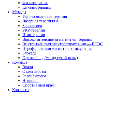
Физиотерапия
Кинезиотерапия
Методы
Ударно-волновая терапия
Лазерная терапия/HILT
Sedante neo
PRP-терапия
Иглотерапия
Высокоинтенсивная магнитная терапия
Внутритканевая электростимуляция — ВТЭС
Переферическая магнитная стимуляция
Блокада
Dry needling (метод сухой иглы)
Команда
Врачи
Отдел заботы
Реабилитолог
Невролог
Спортивный врач
Контакты