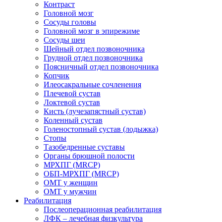
Контраст
Головной мозг
Сосуды головы
Головной мозг в эпирежиме
Сосуды шеи
Шейный отдел позвоночника
Грудной отдел позвоночника
Поясничный отдел позвоночника
Копчик
Илеосакральные сочленения
Плечевой сустав
Локтевой сустав
Кисть (лучезапястный сустав)
Коленный сустав
Голеностопный сустав (лодыжка)
Стопы
Тазобедренные суставы
Органы брюшной полости
МРХПГ (MRCP)
ОБП-МРХПГ (MRCP)
ОМТ у женщин
ОМТ у мужчин
Реабилитация
Послеоперационная реабилитация
ЛФК – лечебная физкультура