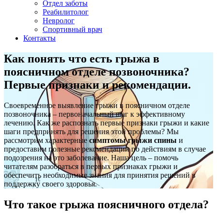
Отдел заботы
Реабилитолог
Невролог
Спортивный врач
Контакты
Как понять что есть грыжа в
поясничном отделе позвоночника?
Первые признаки и рекомендации.
Своевременное выявление грыжи в поясничном отделе
позвоночника – первоначальный шаг к эффективному
лечению. Как же распознать первые признаки грыжи и какие
шаги предпринять для решения этой проблемы? Мы
рассмотрим характерные
симптомы грыжи спины
и
предоставим полезные рекомендации по действиям в случае
подозрения на это заболевание. Наша цель – помочь
читателям разобраться в первых признаках грыжи и
обеспечить необходимые знания для принятия решений в
поддержку своего здоровья.
Что такое грыжа поясничного отдела?