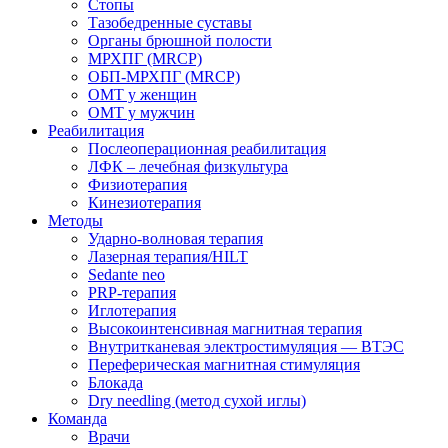
Стопы
Тазобедренные суставы
Органы брюшной полости
МРХПГ (MRCP)
ОБП-МРХПГ (MRCP)
ОМТ у женщин
ОМТ у мужчин
Реабилитация
Послеоперационная реабилитация
ЛФК – лечебная физкультура
Физиотерапия
Кинезиотерапия
Методы
Ударно-волновая терапия
Лазерная терапия/HILT
Sedante neo
PRP-терапия
Иглотерапия
Высокоинтенсивная магнитная терапия
Внутритканевая электростимуляция — ВТЭС
Переферическая магнитная стимуляция
Блокада
Dry needling (метод сухой иглы)
Команда
Врачи