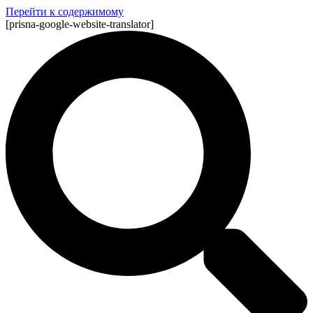
Перейти к содержимому
[prisna-google-website-translator]