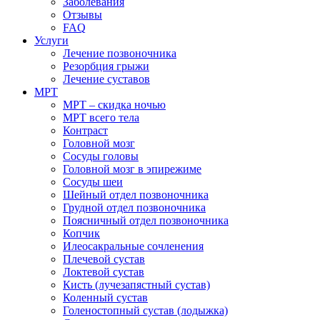
Заболевания
Отзывы
FAQ
Услуги
Лечение позвоночника
Резорбция грыжи
Лечение суставов
МРТ
МРТ – скидка ночью
МРТ всего тела
Контраст
Головной мозг
Сосуды головы
Головной мозг в эпирежиме
Сосуды шеи
Шейный отдел позвоночника
Грудной отдел позвоночника
Поясничный отдел позвоночника
Копчик
Илеосакральные сочленения
Плечевой сустав
Локтевой сустав
Кисть (лучезапястный сустав)
Коленный сустав
Голеностопный сустав (лодыжка)