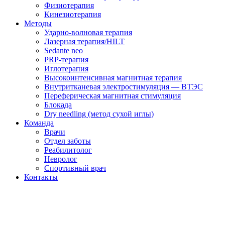
Физиотерапия
Кинезиотерапия
Методы
Ударно-волновая терапия
Лазерная терапия/HILT
Sedante neo
PRP-терапия
Иглотерапия
Высокоинтенсивная магнитная терапия
Внутритканевая электростимуляция — ВТЭС
Переферическая магнитная стимуляция
Блокада
Dry needling (метод сухой иглы)
Команда
Врачи
Отдел заботы
Реабилитолог
Невролог
Спортивный врач
Контакты