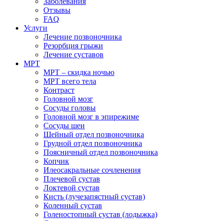
Заболевания
Отзывы
FAQ
Услуги
Лечение позвоночника
Резорбция грыжи
Лечение суставов
МРТ
МРТ – скидка ночью
МРТ всего тела
Контраст
Головной мозг
Сосуды головы
Головной мозг в эпирежиме
Сосуды шеи
Шейный отдел позвоночника
Грудной отдел позвоночника
Поясничный отдел позвоночника
Копчик
Илеосакральные сочленения
Плечевой сустав
Локтевой сустав
Кисть (лучезапястный сустав)
Коленный сустав
Голеностопный сустав (лодыжка)