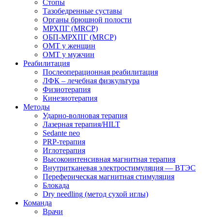
Стопы
Тазобедренные суставы
Органы брюшной полости
МРХПГ (MRCP)
ОБП-МРХПГ (MRCP)
ОМТ у женщин
ОМТ у мужчин
Реабилитация
Послеоперационная реабилитация
ЛФК – лечебная физкультура
Физиотерапия
Кинезиотерапия
Методы
Ударно-волновая терапия
Лазерная терапия/HILT
Sedante neo
PRP-терапия
Иглотерапия
Высокоинтенсивная магнитная терапия
Внутритканевая электростимуляция — ВТЭС
Переферическая магнитная стимуляция
Блокада
Dry needling (метод сухой иглы)
Команда
Врачи