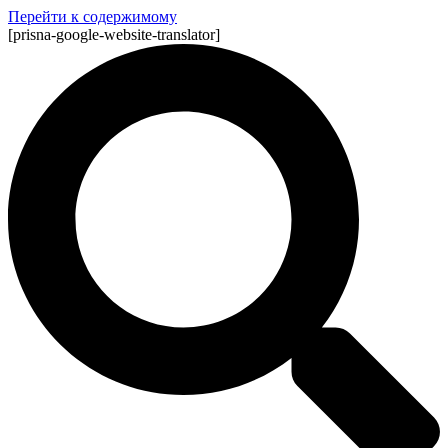
Перейти к содержимому
[prisna-google-website-translator]