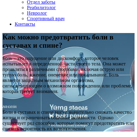
Отдел заботы
Реабилитолог
Невролог
Спортивный врач
Контакты
Как можно предотвратить боли в
суставах и спине?
Боль – это ощущение или дискомфорт, которое человек
испытывает в определенной части своего тела. Она может
проявляться различными способами, включая острую или
тупую боль, жжение, онемение или покалывание. Боль
является защитным механизмом организма,
сигнализирующим о возможном повреждении или проблеме,
которая требует внимания.
Боли в суставах и спине могут значительно снижать качество
жизни и ограничивать обычные активности. Однако
существует ряд способов, которые помогут предотвратить или
снизить вероятность их возникновения.