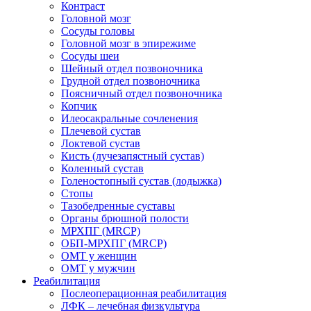
Контраст
Головной мозг
Сосуды головы
Головной мозг в эпирежиме
Сосуды шеи
Шейный отдел позвоночника
Грудной отдел позвоночника
Поясничный отдел позвоночника
Копчик
Илеосакральные сочленения
Плечевой сустав
Локтевой сустав
Кисть (лучезапястный сустав)
Коленный сустав
Голеностопный сустав (лодыжка)
Стопы
Тазобедренные суставы
Органы брюшной полости
МРХПГ (MRCP)
ОБП-МРХПГ (MRCP)
ОМТ у женщин
ОМТ у мужчин
Реабилитация
Послеоперационная реабилитация
ЛФК – лечебная физкультура