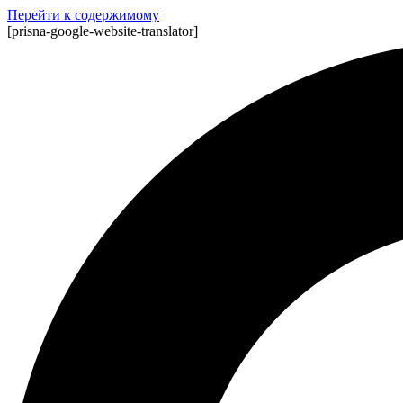
Перейти к содержимому
[prisna-google-website-translator]