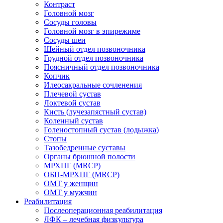
Контраст
Головной мозг
Сосуды головы
Головной мозг в эпирежиме
Сосуды шеи
Шейный отдел позвоночника
Грудной отдел позвоночника
Поясничный отдел позвоночника
Копчик
Илеосакральные сочленения
Плечевой сустав
Локтевой сустав
Кисть (лучезапястный сустав)
Коленный сустав
Голеностопный сустав (лодыжка)
Стопы
Тазобедренные суставы
Органы брюшной полости
МРХПГ (MRCP)
ОБП-МРХПГ (MRCP)
ОМТ у женщин
ОМТ у мужчин
Реабилитация
Послеоперационная реабилитация
ЛФК – лечебная физкультура