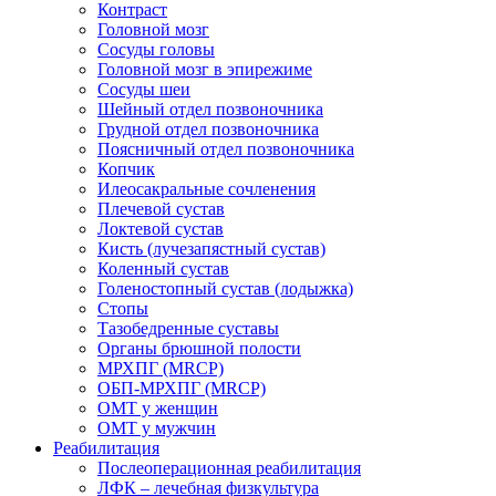
Контраст
Головной мозг
Сосуды головы
Головной мозг в эпирежиме
Сосуды шеи
Шейный отдел позвоночника
Грудной отдел позвоночника
Поясничный отдел позвоночника
Копчик
Илеосакральные сочленения
Плечевой сустав
Локтевой сустав
Кисть (лучезапястный сустав)
Коленный сустав
Голеностопный сустав (лодыжка)
Стопы
Тазобедренные суставы
Органы брюшной полости
МРХПГ (MRCP)
ОБП-МРХПГ (MRCP)
ОМТ у женщин
ОМТ у мужчин
Реабилитация
Послеоперационная реабилитация
ЛФК – лечебная физкультура