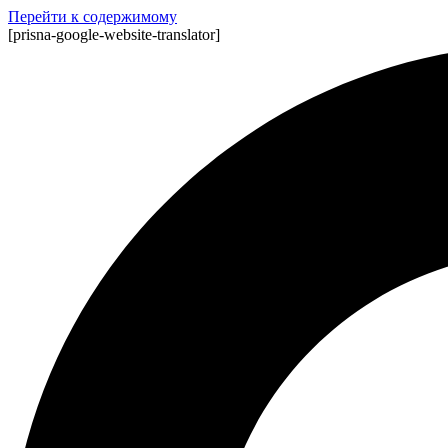
Перейти к содержимому
[prisna-google-website-translator]